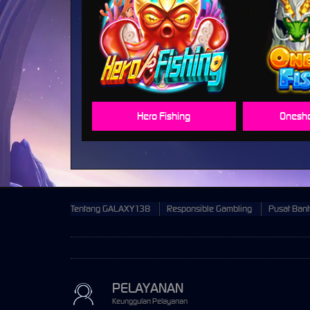
Hero Fishing
Onesho
Tentang GALAXY138
Responsible Gambling
Pusat Ban
PELAYANAN
Keunggulan Pelayanan