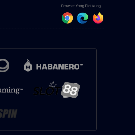
Browser Yang Didukung