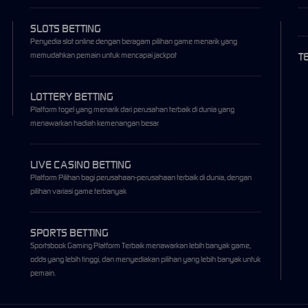
SLOTS BETTING
Penyedia slot online dengan beragam pilihan game menarik yang
T
memudahkan pemain untuk mencapai jackpot
LOTTERY BETTING
Platform togel yang menarik dari perusahan terbaik di dunia yang
menawarkan hadiah kemenangan besar
LIVE CASINO BETTING
Platform Pilihan bagi perusahaan-perusahaan terbaik di dunia, dengan
pilihan variasi game terbanyak
SPORTS BETTING
Sportsbook Gaming Platform Terbaik menawarkan lebih banyak game,
odds yang lebih tinggi, dan menyediakan pilihan yang lebih banyak untuk
pemain.