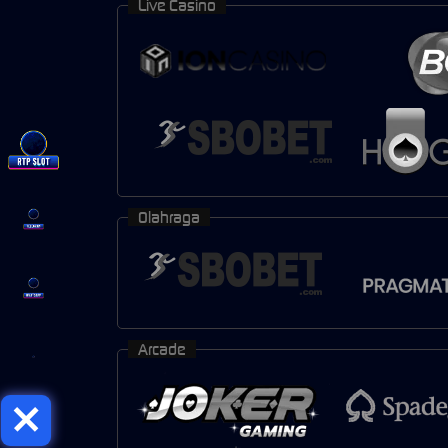
Live Casino
Olahraga
Arcade