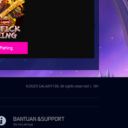
Fishing
©2025 GALAXY138. All rights reserved | 18+
BANTUAN &SUPPORT
Servis Lainnya