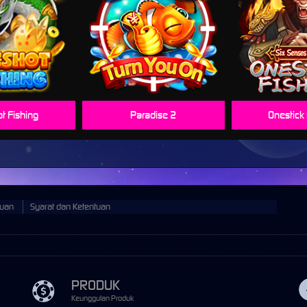
t Fishing
Paradise 2
Onestick 
tuan
Syarat dan Ketentuan
PRODUK
Keunggulan Produk